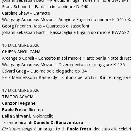
Johann Sebastian Bach ‒ Preludio e Fuga in diesis minore BWV 849
Franz Schubert ‒ Fantasia in fa minore D. 940
Caroline Shaw ‒ Entr'acte
Wolfgang Amadeus Mozart ‒ Adagio e Fuga in do minore K. 546 / K
Georg Friedrich Haas ‒ Quartetto di sassofoni
Johann Sebastian Bach ‒ Passacaglia e fuga in do minore BWV 582
10 DICEMBRE 2026
CHIESA ANGLICANA
Arcangelo Corelli ‒ Concerto in sol minore “Fatto per la Notte di Nat
Wolfgang Amadeus Mozart ‒ Divertimento in re maggiore K. 136
Edvard Grieg ‒ Due melodie elegiache op. 34
Felix Mendelssohn-Bartholdy ‒ Sinfonia per archi n. 8 in re maggiore
17 DICEMBRE 2026
TEATRO ACACIA
Canzoni vegane
Paolo Fresu
flicorno
Leila Shirvani,
violoncello
Fisarmonica
di Daniele Di Bonaventura
Christmas songs
è un progetto di
Paolo Fresu
dedicato alle celebri