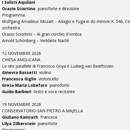
I Solisti Aquilani
Orazio Sciortino
pianoforte e direzione
Programma:
Wolfgang Amadeus Mozart ‒ Adagio e Fuga in do minore K. 546, Con
orchestra
Orazio Sciortino – Al gran cerchio d'ombra
Arnold Schönberg – Verklärte Nacht
12 NOVEMBRE 2026
CHIESA ANGLICANA
Le vite parallele di Francisco Goya e Ludwig van Beethoven
Ginevra Bassetti
violino
Francesca Giglio
violoncello
Greta Maria Lobefaro
pianoforte
Guido Barbieri
testo e voce recitante
19 NOVEMBRE 2026
CONSERVATORIO SAN PIETRO A MAJELLA
Giuliano Kainrath
Francese
ilbotteghino@fastwebnet.it
Lilya Zilberstein
pianoforte
Programma: