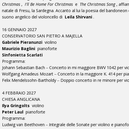
Christmas
,
I'll Be Home For Christmas
e
The Christmas Song
, affia
natale di Fresu, la Sardegna. Accanto al lui la poesia del bandoneon
suono angelico del violoncello di
Leila Shirvani
.
16 GENNAIO 2027
CONSERVATORIO SAN PIETRO A MAJELLA
Gabriele Pieranunzi
violino
Maurizio Baglini
pianoforte
Sinfonietta Scarlati
Programma:
Johann Sebastian Bach ‒ Concerto in mi maggiore BWV 1042 per vio
Wolfgang Amadeus Mozart ‒ Concerto in la maggiore K. 414 per pi
Felix Mendelssohn-Bartholdy ‒ Doppio concerto in re minore per vi
4 FEBBRAIO 2027
CHIESA ANGLICANA
Ilya Gringolts
violino
Peter Laul
pianoforte
Programma:
Ludwig van Beethoven ‒ Integrale delle Sonate per violino e pianofo