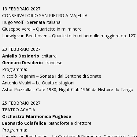
13 FEBBRAIO 2027
CONSERVATORIO SAN PIETRO A MAJELLA
Hugo Wolf - Serenata Italiana
Giuseppe Verdi ‒ Quartetto in mi minore
Ludwig van Beethoven ‒ Quartetto in mi bemolle maggiore op. 127
20 FEBBRAIO 2027
Aniello Desiderio
chitarra
Gennaro Desiderio
francese
Programma:
Niccolò Paganini ‒ Sonata I dal Centone di Sonate
Antonio Vivaldi ‒ Le Quattro stagioni
Astor Piazzolla ‒ Café 1930, Night-Club 1960 da Histoire du Tango
25 FEBBRAIO 2027
TEATRO ACACIA
Orchestra Filarmonica Pugliese
Leonardo Colafelice
pianoforte e direttore
Programma:
Ludwig van Beethoven ‒ Le Creature di Prometeo, Concerto n. 1 in do