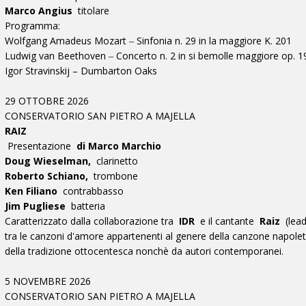
Marco Angius
titolare
Programma:
Wolfgang Amadeus Mozart ‒ Sinfonia n. 29 in la maggiore K. 201
Ludwig van Beethoven ‒ Concerto n. 2 in si bemolle maggiore op. 19
Igor Stravinskij – Dumbarton Oaks
29 OTTOBRE 2026
CONSERVATORIO SAN PIETRO A MAJELLA
RAIZ
Presentazione
di Marco Marchio
Doug Wieselman,
clarinetto
Roberto Schiano,
trombone
Ken Filiano
contrabbasso
Jim Pugliese
batteria
Caratterizzato dalla collaborazione tra
IDR
e il cantante
Raiz
(lea
tra le canzoni d'amore appartenenti al genere della canzone napoleta
della tradizione ottocentesca nonchè da autori contemporanei.
5 NOVEMBRE 2026
CONSERVATORIO SAN PIETRO A MAJELLA