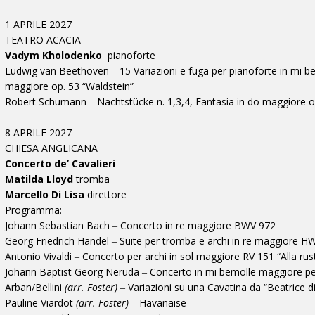
1 APRILE 2027
TEATRO ACACIA
Vadym Kholodenko
pianoforte
Ludwig van Beethoven ‒ 15 Variazioni e fuga per pianoforte in mi be
maggiore op. 53 “Waldstein”
Robert Schumann ‒ Nachtstücke n. 1,3,4, Fantasia in do maggiore 
8 APRILE 2027
CHIESA ANGLICANA
Concerto de’ Cavalieri
Matilda Lloyd
tromba
Marcello Di Lisa
direttore
Programma:
Johann Sebastian Bach ‒ Concerto in re maggiore BWV 972
Georg Friedrich Händel ‒ Suite per tromba e archi in re maggiore H
Antonio Vivaldi ‒ Concerto per archi in sol maggiore RV 151 “Alla rus
Johann Baptist Georg Neruda ‒ Concerto in mi bemolle maggiore pe
Arban/Bellini
(arr. Foster)
‒ Variazioni su una Cavatina da “Beatrice d
Pauline Viardot
(arr. Foster)
‒ Havanaise