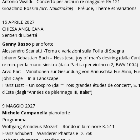
Antonio Vivaldi ‒ Concerto per archi in re maggiore RV 121
Gioachino Rossini
(arr. Nakariakov)
‒ Prélude, Thème et Variations
15 APRILE 2027
CHIESA ANGLICANA
Sentieri di Libertá
Genny Basso
pianoforte
Alessandro Scarlatti -Tema e variazioni sulla Follia di Spagna
Johann Sebastian Bach – Hess Jesu, joy of man’s desiring (dalla Cant
re min. per la mano sinistra (dalla Partita per violino n.2, BWV 1004)
Arvo Pärt – Variationen zur Gesundung von Arinuschka Für Alina, Fü
John Cage – In a Landscape
Franz Liszt – Un sospiro (dai “”Trois grandes études de concert”, S. 1
d’Este (dagli “Années de pèlerinage III, Italie”)
9 MAGGIO 2027
Michele Campanella
pianoforte
Programma:
Wolfgang Amadeus Mozart ‒ Rondò in la minore K. 511
Franz Schubert ‒ Wanderer Phantasie D. 760