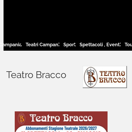
 Campania
Teatri Campani
Sport
Spettacoli , Eventi
Tou
Teatro Bracco