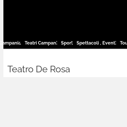
 Campania
Teatri Campani
Sport
Spettacoli , Eventi
Tou
Teatro De Rosa